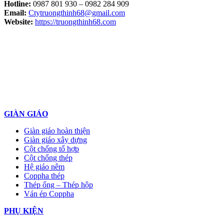
Hotline:
0987 801 930 – 0982 284 909
Email:
Ctytruongthinh68@gmail.com
Website:
https://truongthinh68.com
GIÀN GIÁO
Giàn giáo hoàn thiện
Giàn giáo xây dựng
Cột chống tổ hợp
Cột chống thép
Hệ giáo nêm
Coppha thép
Thép ống – Thép hộp
Ván ép Coppha
PHỤ KIỆN