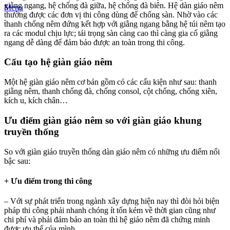
giằng ngang, hệ chống đà giữa, hệ chống đà biên. Hệ dàn giáo nêm
Menu
thường được các đơn vị thi công dùng để chống sàn. Nhờ vào các
thanh chống nêm đứng kết hợp với giằng ngang bằng hệ túi nêm tạo
ra các modul chịu lực; tải trọng sàn càng cao thì càng gia cố giằng
ngang dễ dàng để đảm bảo được an toàn trong thi công.
Cấu tạo hệ giàn giáo nêm
Một hệ giàn giáo nêm cơ bản gồm có các cấu kiện như sau: thanh
giằng nêm, thanh chống đà, chống consol, cột chống, chống xiên,
kích u, kích chân…
Ưu điểm giàn giáo nêm so với giàn giáo khung
truyền thống
So với giàn giáo truyền thống dàn giáo nêm có những ưu điểm nổi
bậc sau:
+ Ưu điểm trong thi công
– Với sự phát triển trong ngành xây dựng hiện nay thì đòi hỏi biện
pháp thi công phải nhanh chóng ít tốn kém về thời gian cũng như
chi phí và phải đảm bảo an toàn thì hệ giáo nêm đã chứng minh
được ưu thế của mình.