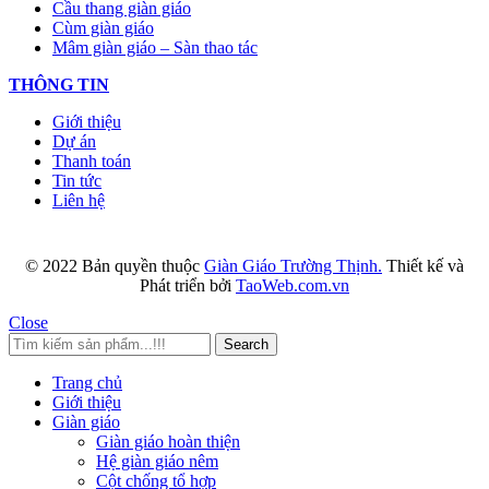
Cầu thang giàn giáo
Cùm giàn giáo
Mâm giàn giáo – Sàn thao tác
THÔNG TIN
Giới thiệu
Dự án
Thanh toán
Tin tức
Liên hệ
© 2022 Bản quyền thuộc
Giàn Giáo Trường Thịnh.
Thiết kế và
Phát triển bởi
TaoWeb.com.vn
Close
Search
Trang chủ
Giới thiệu
Giàn giáo
Giàn giáo hoàn thiện
Hệ giàn giáo nêm
Cột chống tổ hợp