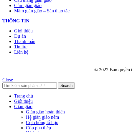
Cầu thang giàn giáo
Cùm giàn giáo
Mâm giàn giáo – Sàn thao tác
THÔNG TIN
Giới thiệu
Dự án
Thanh toán
Tin tức
Liên hệ
© 2022 Bản quyền 
Close
Search
Trang chủ
Giới thiệu
Giàn giáo
Giàn giáo hoàn thiện
Hệ giàn giáo nêm
Cột chống tổ hợp
Cốp pha thép