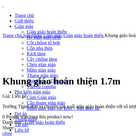
Trang chủ
Giới thiệu
Giàn giáo
Giàn giáo hoàn thiện
Trang chủ
Sản phẩm
Giàn giáo
Giàn giáo hoàn thiện
Khung giáo hoà
Hệ giàn giáo nêm
Cột chống tổ hợp
Cốp pha thép
Kích tăng
Cây chống tăng
Chéo giàn giáo
XEM ẢNH LỚN
Mâm giàn giáo
Thang giàn giáo
Khung giáo hoàn thiện 1.7m
Thép ống – Thép hộp
Ván ép coppha
Phụ kiện giàn giáo
Giá: Liên hệ
Cùm Giàn giáo
Cầu thang giàn giáo
Trường Thịnh đơn vị chuyên sản xuất giàn giáo hoàn thiện với số lượn
Mâm giàn giáo mạ kẽm – Sàn thao tác
Dự án
0
People watching this product now!
Thanh toán
Danh mục:
Giàn giáo hoàn thiện
Tin tức
Share:
Liên hệ
close