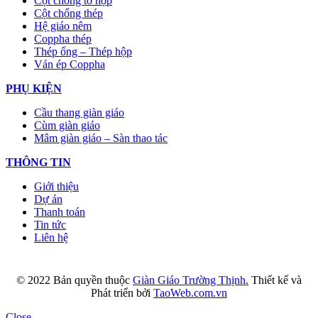
Cột chống tổ hợp
Cột chống thép
Hệ giáo nêm
Coppha thép
Thép ống – Thép hộp
Ván ép Coppha
PHỤ KIỆN
Cầu thang giàn giáo
Cùm giàn giáo
Mâm giàn giáo – Sàn thao tác
THÔNG TIN
Giới thiệu
Dự án
Thanh toán
Tin tức
Liên hệ
© 2022 Bản quyền thuộc
Giàn Giáo Trường Thịnh.
Thiết kế và
Phát triển bởi
TaoWeb.com.vn
Close