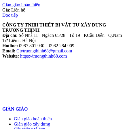
Giàn giáo hoàn thiện
Giá: Liên hệ
Đọc tiếp
CÔNG TY TNHH THIẾT BỊ VẬT TƯ XÂY DỰNG
TRƯỜNG THỊNH
Địa chỉ:
Số Nhà 11 - Ngách 65/28 - Tổ 19 - P.Cầu Diễn - Q.Nam
Từ Liêm - Hà Nội
Hotline:
0987 801 930 – 0982 284 909
Email:
Ctytruongthinh68@gmail.com
Website:
https://truongthinh68.com
GIÀN GIÁO
Giàn giáo hoàn thiện
Giàn giáo xây dựng