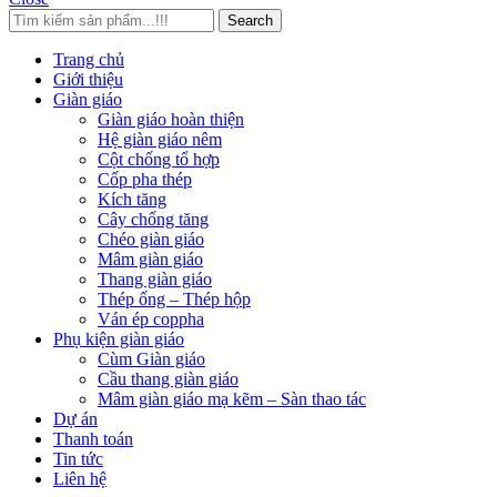
Search
Trang chủ
Giới thiệu
Giàn giáo
Giàn giáo hoàn thiện
Hệ giàn giáo nêm
Cột chống tổ hợp
Cốp pha thép
Kích tăng
Cây chống tăng
Chéo giàn giáo
Mâm giàn giáo
Thang giàn giáo
Thép ống – Thép hộp
Ván ép coppha
Phụ kiện giàn giáo
Cùm Giàn giáo
Cầu thang giàn giáo
Mâm giàn giáo mạ kẽm – Sàn thao tác
Dự án
Thanh toán
Tin tức
Liên hệ